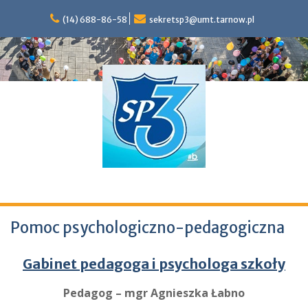
S
(14) 688-86-58
sekretsp3@umt.tarnow.pl
k
i
p
t
o
c
o
n
t
e
n
t
Szkoła Podstawowa nr 3 im. Marii Konopnickiej w Tarnowie
Pomoc psychologiczno-pedagogiczna
Gabinet pedagoga i psychologa szkoły
Pedagog – mgr
Agnieszka Łabno