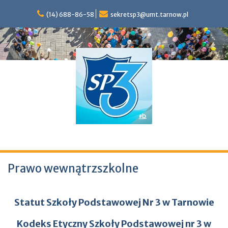
S
(14) 688-86-58
sekretsp3@umt.tarnow.pl
k
i
p
t
o
c
o
n
t
e
n
t
Szkoła Podstawowa nr 3 im. Marii Konopnickiej w Tarnowie
Prawo wewnątrzszkolne
Statut Szkoły Podstawowej Nr 3 w Tarnowie
Kodeks Etyczny Szkoły Podstawowej nr 3 w