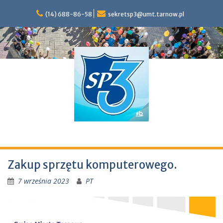
S
(14) 688-86-58
sekretsp3@umt.tarnow.pl
k
i
p
t
o
c
o
n
t
e
n
t
Szkoła Podstawowa nr 3 im. Marii Konopnickiej w Tarnowie
Zakup sprzętu komputerowego.
7 września 2023
PT