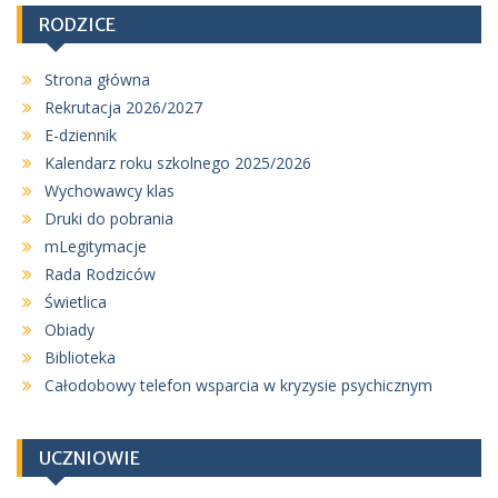
s
RODZICE
u
Strona główna
Rekrutacja 2026/2027
E-dziennik
Kalendarz roku szkolnego 2025/2026
Wychowawcy klas
Druki do pobrania
mLegitymacje
Rada Rodziców
Świetlica
Obiady
Biblioteka
Całodobowy telefon wsparcia w kryzysie psychicznym
UCZNIOWIE