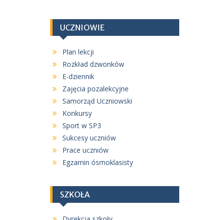
i
g
UCZNIOWIE
a
c
Plan lekcji
j
Rozkład dzwonków
a
E-dziennik
w
Zajęcia pozalekcyjne
Samorząd Uczniowski
p
Konkursy
i
Sport w SP3
s
Sukcesy uczniów
u
Prace uczniów
Egzamin ósmoklasisty
SZKOŁA
Dyrekcja szkoły