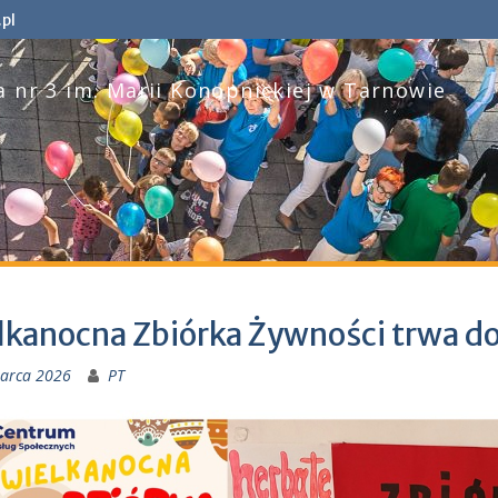
pl
 nr 3 im. Marii Konopnickiej w Tarnowie
kanocna Zbiórka Żywności trwa do 
arca 2026
PT