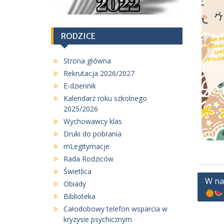
RODZICE
Strona główna
Rekrutacja 2026/2027
E-dziennik
Kalendarz roku szkolnego
2025/2026
Wychowawcy klas
Druki do pobrania
mLegitymacje
Rada Rodziców
Świetlica
N
W nas
Obiady
a
Biblioteka
w
Całodobowy telefon wsparcia w
kryzysie psychicznym