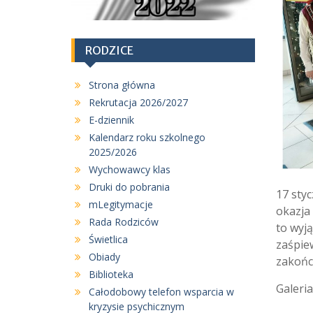
RODZICE
Strona główna
Rekrutacja 2026/2027
E-dziennik
Kalendarz roku szkolnego
2025/2026
Wychowawcy klas
Druki do pobrania
17 styc
mLegitymacje
okazja 
Rada Rodziców
to wyj
Świetlica
zaśpiew
Obiady
zakońc
Biblioteka
Galeria
Całodobowy telefon wsparcia w
kryzysie psychicznym