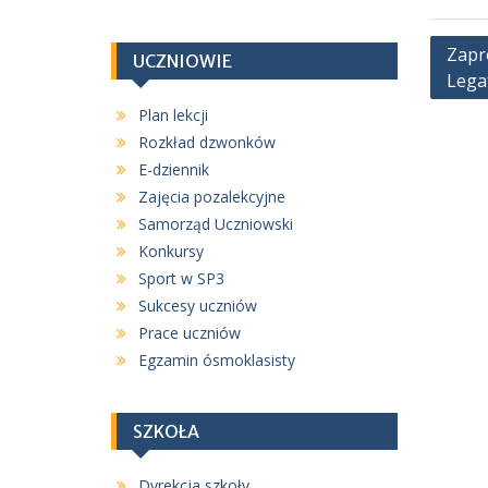
N
Zapr
UCZNIOWIE
Lega
a
w
Plan lekcji
Rozkład dzwonków
i
E-dziennik
g
Zajęcia pozalekcyjne
a
Samorząd Uczniowski
c
Konkursy
j
Sport w SP3
Sukcesy uczniów
a
Prace uczniów
w
Egzamin ósmoklasisty
p
i
SZKOŁA
s
u
Dyrekcja szkoły