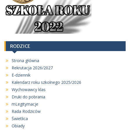
j
a
w
p
i
s
RODZICE
u
Strona główna
Rekrutacja 2026/2027
E-dziennik
Kalendarz roku szkolnego 2025/2026
Wychowawcy klas
Druki do pobrania
mLegitymacje
Rada Rodziców
Świetlica
Obiady