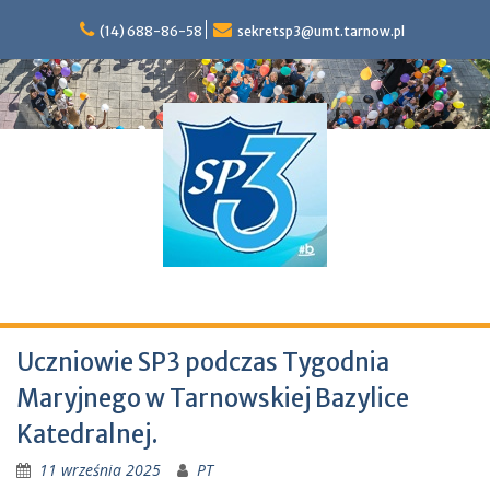
S
(14) 688-86-58
sekretsp3@umt.tarnow.pl
k
i
p
t
o
c
o
n
t
e
n
t
Szkoła Podstawowa nr 3 im. Marii Konopnickiej w Tarnowie
Uczniowie SP3 podczas Tygodnia
Maryjnego w Tarnowskiej Bazylice
Katedralnej.
11 września 2025
PT